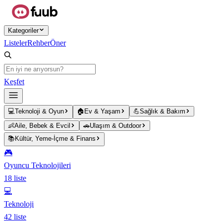
Ana içeriğe atla
Kategoriler
Listeler
Rehber
Öner
Keşfet
💻
Teknoloji & Oyun
🏠
Ev & Yaşam
💪
Sağlık & Bakım
👶
Aile, Bebek & Evcil
🚗
Ulaşım & Outdoor
📚
Kültür, Yeme-İçme & Finans
🎮
Oyuncu Teknolojileri
18
liste
💻
Teknoloji
42
liste