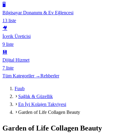
🖥️
Bilgisayar Donanımı & Ev Eğlencesi
13
liste
🎥
İçerik Üreticisi
9
liste
💾
Dijital Hizmet
7
liste
Tüm Kategoriler →
Rehberler
Fuub
Sağlık & Güzellik
En İyi Kolajen Takviyesi
Garden of Life Collagen Beauty
Garden of Life Collagen Beauty