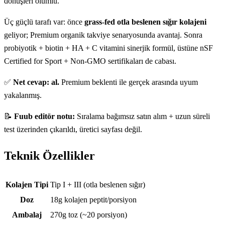
dönüşleri olumlu.
Üç güçlü tarafı var: önce
grass-fed otla beslenen sığır kolajeni
geliyor; Premium organik takviye senaryosunda avantaj. Sonra
probiyotik + biotin + HA + C vitamini sinerjik formül, üstüne nSF
Certified for Sport + Non-GMO sertifikaları de cabası.
✅
Net cevap: al.
Premium beklenti ile gerçek arasında uyum
yakalanmış.
📝
Fuub editör notu:
Sıralama bağımsız satın alım + uzun süreli
test üzerinden çıkarıldı, üretici sayfası değil.
Teknik Özellikler
Teknik özellikler
Kolajen Tipi
Tip I + III (otla beslenen sığır)
Doz
18g kolajen peptit/porsiyon
Ambalaj
270g toz (~20 porsiyon)