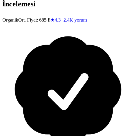
İncelemesi
Organik
Ort. Fiyat:
685 ₺
★
4.3
·
2.4K
yorum