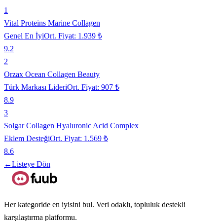
1
Vital Proteins Marine Collagen
Genel En İyi
Ort. Fiyat:
1.939 ₺
9.2
2
Orzax Ocean Collagen Beauty
Türk Markası Lideri
Ort. Fiyat:
907 ₺
8.9
3
Solgar Collagen Hyaluronic Acid Complex
Eklem Desteği
Ort. Fiyat:
1.569 ₺
8.6
←
Listeye Dön
Her kategoride en iyisini bul. Veri odaklı, topluluk destekli
karşılaştırma platformu.