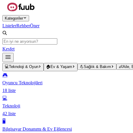
Ana içeriğe atla
Kategoriler
Listeler
Rehber
Öner
Keşfet
💻
Teknoloji & Oyun
🏠
Ev & Yaşam
💪
Sağlık & Bakım
👶
Aile,
🎮
Oyuncu Teknolojileri
18
liste
💻
Teknoloji
42
liste
🖥️
Bilgisayar Donanımı & Ev Eğlencesi