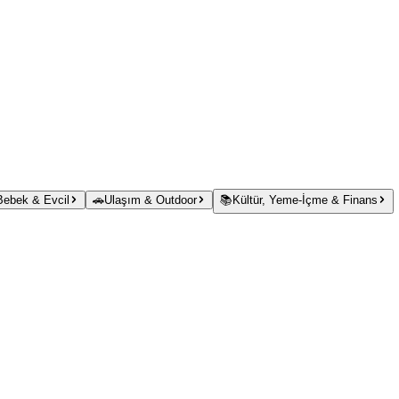
 Bebek & Evcil
🚗
Ulaşım & Outdoor
📚
Kültür, Yeme-İçme & Finans