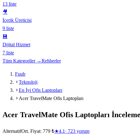
13
liste
🎥
İçerik Üreticisi
9
liste
💾
Dijital Hizmet
7
liste
Tüm Kategoriler →
Rehberler
Fuub
Teknoloji
En İyi Ofis Laptopları
Acer TravelMate Ofis Laptopları
Acer TravelMate Ofis Laptopları
İnceleme
Alternatif
Ort. Fiyat:
779 ₺
★
4.1
·
723
yorum