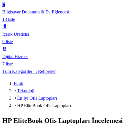
🖥️
Bilgisayar Donanımı & Ev Eğlencesi
13
liste
🎥
İçerik Üreticisi
9
liste
💾
Dijital Hizmet
7
liste
Tüm Kategoriler →
Rehberler
Fuub
Teknoloji
En İyi Ofis Laptopları
HP EliteBook Ofis Laptopları
HP EliteBook Ofis Laptopları
İncelemesi