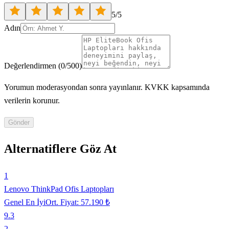
5
/5
Adın
Değerlendirmen
(
0
/500)
Yorumun moderasyondan sonra yayınlanır. KVKK kapsamında
verilerin korunur.
Gönder
Alternatiflere Göz At
1
Lenovo ThinkPad Ofis Laptopları
Genel En İyi
Ort. Fiyat:
57.190 ₺
9.3
2