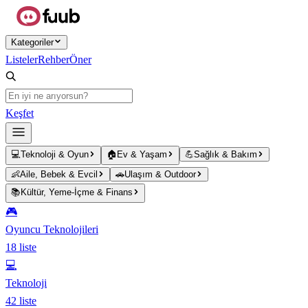
Ana içeriğe atla
Kategoriler
Listeler
Rehber
Öner
Keşfet
💻
Teknoloji & Oyun
🏠
Ev & Yaşam
💪
Sağlık & Bakım
👶
Aile, Bebek & Evcil
🚗
Ulaşım & Outdoor
📚
Kültür, Yeme-İçme & Finans
🎮
Oyuncu Teknolojileri
18
liste
💻
Teknoloji
42
liste