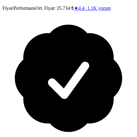
Fiyat/Performans
Ort. Fiyat:
35.734 ₺
★
4.4
·
1.1K
yorum