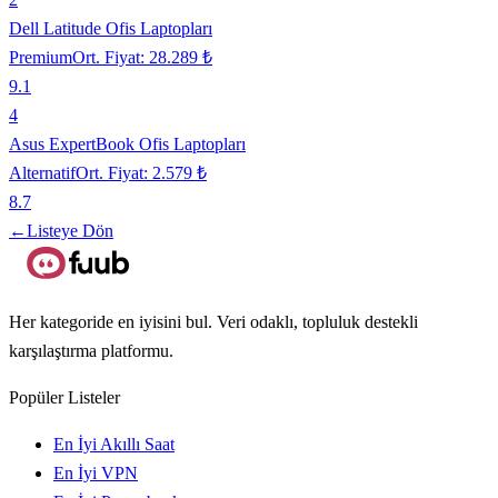
Dell Latitude Ofis Laptopları
Premium
Ort. Fiyat:
28.289 ₺
9.1
4
Asus ExpertBook Ofis Laptopları
Alternatif
Ort. Fiyat:
2.579 ₺
8.7
←
Listeye Dön
Her kategoride en iyisini bul. Veri odaklı, topluluk destekli
karşılaştırma platformu.
Popüler Listeler
En İyi Akıllı Saat
En İyi VPN