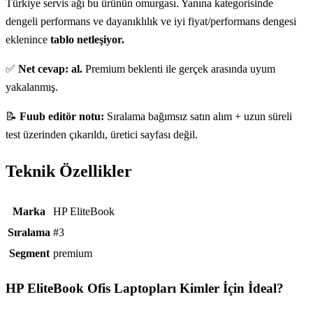
Türkiye servis ağı bu ürünün omurgası. Yanına kategorisinde
dengeli performans ve dayanıklılık ve iyi fiyat/performans dengesi
eklenince
tablo netleşiyor.
✅
Net cevap: al.
Premium beklenti ile gerçek arasında uyum
yakalanmış.
📝
Fuub editör notu:
Sıralama bağımsız satın alım + uzun süreli
test üzerinden çıkarıldı, üretici sayfası değil.
Teknik Özellikler
Teknik özellikler
Marka
HP EliteBook
Sıralama
#3
Segment
premium
HP EliteBook Ofis Laptopları
Kimler İçin İdeal?