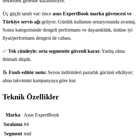
beklemek genelde kazandırıyor.
Üç güçlü tarafı var: önce
asus ExpertBook marka güvencesi ve
Türkiye servis ağı
geliyor; Günlük kullanım senaryosunda avantaj.
Sonra kategorisinde dengeli performans ve dayanıklılık, üstüne iyi
fiyat/performans dengesi de cabası.
✅
Tek cümleyle: orta segmentte güvenli karar.
Yanlış olma
ihtimali düşük.
📝
Fuub editör notu:
Sezon indirimleri pazarlık gücünü etkiliyor;
alma takvimini kampanyaya göre kur.
Teknik Özellikler
Teknik özellikler
Marka
Asus ExpertBook
Sıralama
#4
Segment
mid