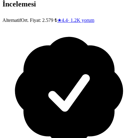
İncelemesi
Alternatif
Ort. Fiyat:
2.579 ₺
★
4.4
·
1.2K
yorum