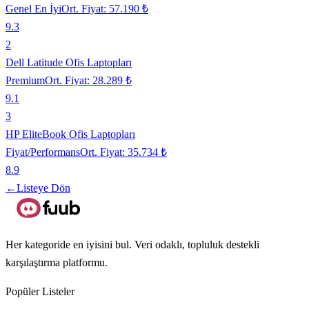
Genel En İyi
Ort. Fiyat:
57.190 ₺
9.3
2
Dell Latitude Ofis Laptopları
Premium
Ort. Fiyat:
28.289 ₺
9.1
3
HP EliteBook Ofis Laptopları
Fiyat/Performans
Ort. Fiyat:
35.734 ₺
8.9
←
Listeye Dön
Her kategoride en iyisini bul. Veri odaklı, topluluk destekli
karşılaştırma platformu.
Popüler Listeler