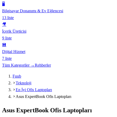
🖥️
Bilgisayar Donanımı & Ev Eğlencesi
13
liste
🎥
İçerik Üreticisi
9
liste
💾
Dijital Hizmet
7
liste
Tüm Kategoriler →
Rehberler
Fuub
Teknoloji
En İyi Ofis Laptopları
Asus ExpertBook Ofis Laptopları
Asus ExpertBook Ofis Laptopları