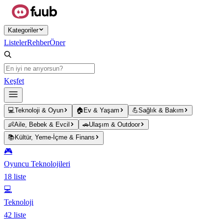
Ana içeriğe atla
Kategoriler
Listeler
Rehber
Öner
Keşfet
💻
Teknoloji & Oyun
🏠
Ev & Yaşam
💪
Sağlık & Bakım
👶
Aile, Bebek & Evcil
🚗
Ulaşım & Outdoor
📚
Kültür, Yeme-İçme & Finans
🎮
Oyuncu Teknolojileri
18
liste
💻
Teknoloji
42
liste