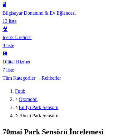
🖥️
Bilgisayar Donanımı & Ev Eğlencesi
13
liste
🎥
İçerik Üreticisi
9
liste
💾
Dijital Hizmet
7
liste
Tüm Kategoriler →
Rehberler
Fuub
Otomobil
En İyi Park Sensörü
70mai Park Sensörü
70mai Park Sensörü
İncelemesi