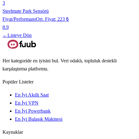
3
Steelmate Park Sensörü
Fiyat/Performans
Ort. Fiyat:
223 ₺
8.9
←
Listeye Dön
Her kategoride en iyisini bul. Veri odaklı, topluluk destekli
karşılaştırma platformu.
Popüler Listeler
En İyi Akıllı Saat
En İyi VPN
En İyi Powerbank
En İyi Bulaşık Makinesi
Kaynaklar