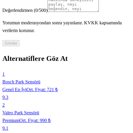
Değerlendirmen
(
0
/500)
Yorumun moderasyondan sonra yayınlanır. KVKK kapsamında
verilerin korunur.
Gönder
Alternatiflere Göz At
1
Bosch Park Sensörü
Genel En İyi
Ort. Fiyat:
721 ₺
9.3
2
Valeo Park Sensörü
Premium
Ort. Fiyat:
990 ₺
9.1