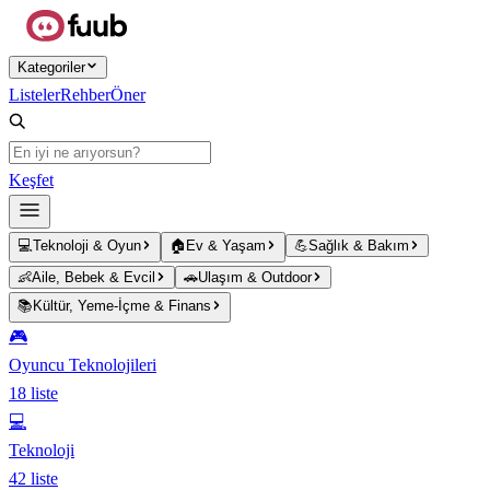
Ana içeriğe atla
Kategoriler
Listeler
Rehber
Öner
Keşfet
💻
Teknoloji & Oyun
🏠
Ev & Yaşam
💪
Sağlık & Bakım
👶
Aile, Bebek & Evcil
🚗
Ulaşım & Outdoor
📚
Kültür, Yeme-İçme & Finans
🎮
Oyuncu Teknolojileri
18
liste
💻
Teknoloji
42
liste