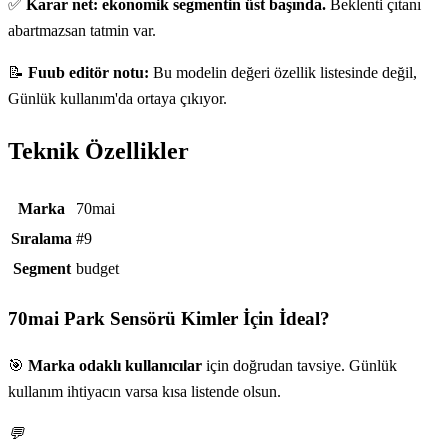
✅
Karar net: ekonomik segmentin üst başında.
Beklenti çıtanı
abartmazsan tatmin var.
📝
Fuub editör notu:
Bu modelin değeri özellik listesinde değil,
Günlük kullanım'da ortaya çıkıyor.
Teknik Özellikler
Teknik özellikler
Marka
70mai
Sıralama
#9
Segment
budget
70mai Park Sensörü
Kimler İçin İdeal?
🎯
Marka odaklı kullanıcılar
için doğrudan tavsiye. Günlük
kullanım ihtiyacın varsa kısa listende olsun.
💬