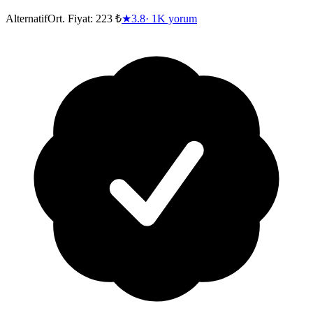
Alternatif
Ort. Fiyat:
223 ₺
★
3.8
·
1K
yorum