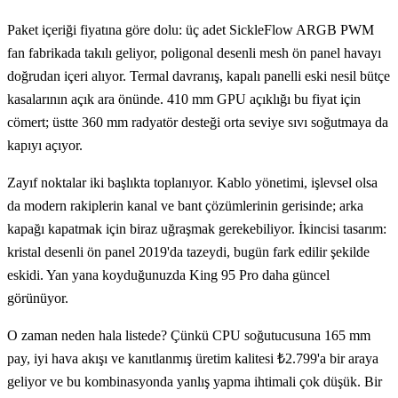
Paket içeriği fiyatına göre dolu: üç adet SickleFlow ARGB PWM
fan fabrikada takılı geliyor, poligonal desenli mesh ön panel havayı
doğrudan içeri alıyor. Termal davranış, kapalı panelli eski nesil bütçe
kasalarının açık ara önünde. 410 mm GPU açıklığı bu fiyat için
cömert; üstte 360 mm radyatör desteği orta seviye sıvı soğutmaya da
kapıyı açıyor.
Zayıf noktalar iki başlıkta toplanıyor. Kablo yönetimi, işlevsel olsa
da modern rakiplerin kanal ve bant çözümlerinin gerisinde; arka
kapağı kapatmak için biraz uğraşmak gerekebiliyor. İkincisi tasarım:
kristal desenli ön panel 2019'da tazeydi, bugün fark edilir şekilde
eskidi. Yan yana koyduğunuzda King 95 Pro daha güncel
görünüyor.
O zaman neden hala listede? Çünkü CPU soğutucusuna 165 mm
pay, iyi hava akışı ve kanıtlanmış üretim kalitesi ₺2.799'a bir araya
geliyor ve bu kombinasyonda yanlış yapma ihtimali çok düşük. Bir