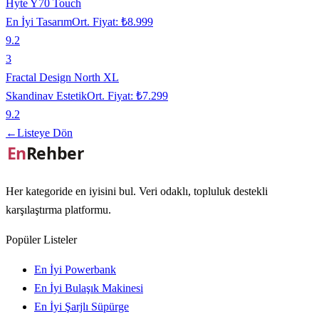
Hyte Y70 Touch
En İyi Tasarım
Ort. Fiyat:
₺8.999
9.2
3
Fractal Design North XL
Skandinav Estetik
Ort. Fiyat:
₺7.299
9.2
←
Listeye Dön
Her kategoride en iyisini bul. Veri odaklı, topluluk destekli
karşılaştırma platformu.
Popüler Listeler
En İyi Powerbank
En İyi Bulaşık Makinesi
En İyi Şarjlı Süpürge