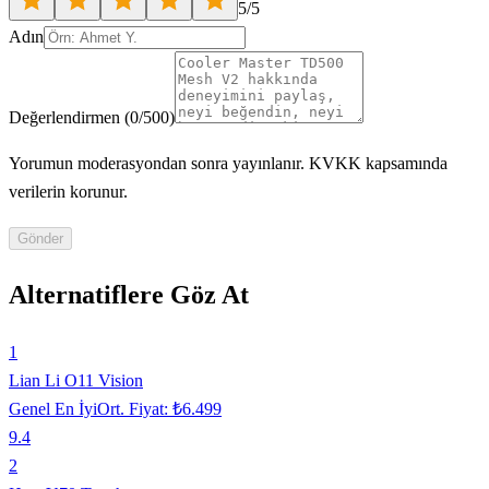
5
/5
Adın
Değerlendirmen
(
0
/500)
Yorumun moderasyondan sonra yayınlanır. KVKK kapsamında
verilerin korunur.
Gönder
Alternatiflere Göz At
1
Lian Li O11 Vision
Genel En İyi
Ort. Fiyat:
₺6.499
9.4
2