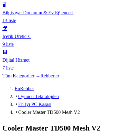
🖥️
Bilgisayar Donanımı & Ev Eğlencesi
13
liste
🎥
İçerik Üreticisi
9
liste
💾
Dijital Hizmet
7
liste
Tüm Kategoriler →
Rehberler
EnRehber
Oyuncu Teknolojileri
En İyi PC Kasası
Cooler Master TD500 Mesh V2
Cooler Master TD500 Mesh V2