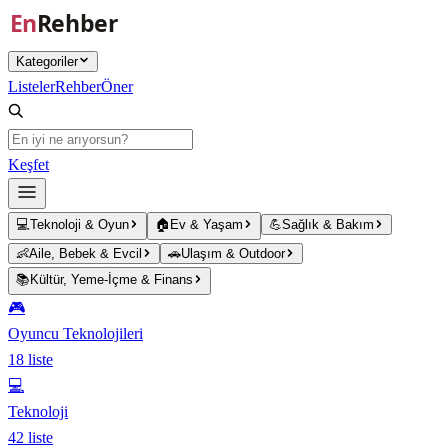
Ana içeriğe atla
Kategoriler
Listeler
Rehber
Öner
Keşfet
💻
Teknoloji & Oyun
🏠
Ev & Yaşam
💪
Sağlık & Bakım
👶
Aile, Bebek & Evcil
🚗
Ulaşım & Outdoor
📚
Kültür, Yeme-İçme & Finans
🎮
Oyuncu Teknolojileri
18
liste
💻
Teknoloji
42
liste