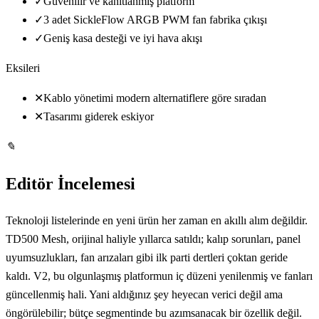
✓
Güvenilir ve kanıtlanmış platform
✓
3 adet SickleFlow ARGB PWM fan fabrika çıkışı
✓
Geniş kasa desteği ve iyi hava akışı
Eksileri
✕
Kablo yönetimi modern alternatiflere göre sıradan
✕
Tasarımı giderek eskiyor
✎
Editör İncelemesi
Teknoloji listelerinde en yeni ürün her zaman en akıllı alım değildir.
TD500 Mesh, orijinal haliyle yıllarca satıldı; kalıp sorunları, panel
uyumsuzlukları, fan arızaları gibi ilk parti dertleri çoktan geride
kaldı. V2, bu olgunlaşmış platformun iç düzeni yenilenmiş ve fanları
güncellenmiş hali. Yani aldığınız şey heyecan verici değil ama
öngörülebilir; bütçe segmentinde bu azımsanacak bir özellik değil.