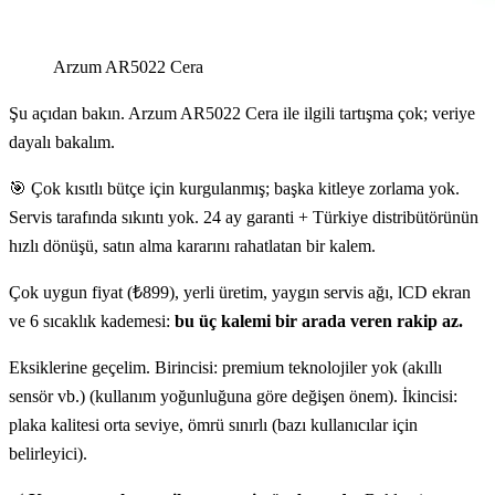
Arzum AR5022 Cera
Şu açıdan bakın. Arzum AR5022 Cera ile ilgili tartışma çok; veriye
dayalı bakalım.
🎯 Çok kısıtlı bütçe için kurgulanmış; başka kitleye zorlama yok.
Servis tarafında sıkıntı yok. 24 ay garanti + Türkiye distribütörünün
hızlı dönüşü, satın alma kararını rahatlatan bir kalem.
Çok uygun fiyat (₺899), yerli üretim, yaygın servis ağı, lCD ekran
ve 6 sıcaklık kademesi:
bu üç kalemi bir arada veren rakip az.
Eksiklerine geçelim. Birincisi: premium teknolojiler yok (akıllı
sensör vb.) (kullanım yoğunluğuna göre değişen önem). İkincisi:
plaka kalitesi orta seviye, ömrü sınırlı (bazı kullanıcılar için
belirleyici).