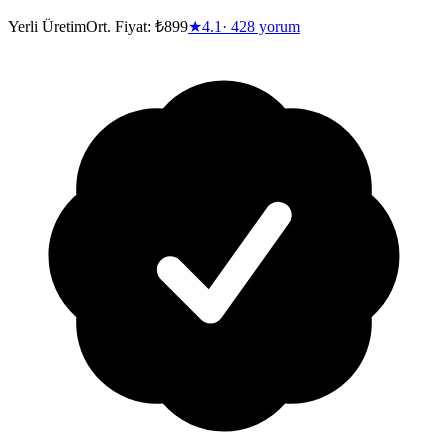
Yerli Üretim
Ort. Fiyat:
₺899
★
4.1
·
428
yorum