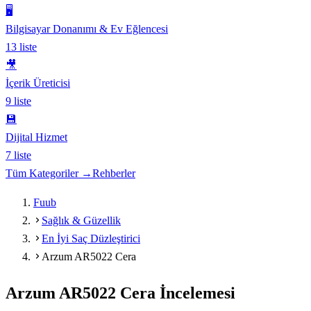
🖥️
Bilgisayar Donanımı & Ev Eğlencesi
13
liste
🎥
İçerik Üreticisi
9
liste
💾
Dijital Hizmet
7
liste
Tüm Kategoriler →
Rehberler
Fuub
Sağlık & Güzellik
En İyi Saç Düzleştirici
Arzum AR5022 Cera
Arzum AR5022 Cera
İncelemesi