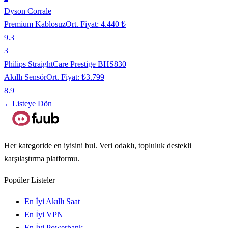
Dyson Corrale
Premium Kablosuz
Ort. Fiyat:
4.440 ₺
9.3
3
Philips StraightCare Prestige BHS830
Akıllı Sensör
Ort. Fiyat:
₺3.799
8.9
←
Listeye Dön
Her kategoride en iyisini bul. Veri odaklı, topluluk destekli
karşılaştırma platformu.
Popüler Listeler
En İyi Akıllı Saat
En İyi VPN
En İyi Powerbank