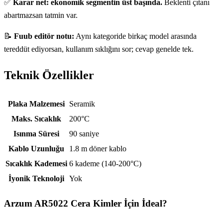
✅
Karar net: ekonomik segmentin üst başında.
Beklenti çıtanı
abartmazsan tatmin var.
📝
Fuub editör notu:
Aynı kategoride birkaç model arasında
tereddüt ediyorsan, kullanım sıklığını sor; cevap genelde tek.
Teknik Özellikler
Teknik özellikler
Plaka Malzemesi
Seramik
Maks. Sıcaklık
200°C
Isınma Süresi
90 saniye
Kablo Uzunluğu
1.8 m döner kablo
Sıcaklık Kademesi
6 kademe (140-200°C)
İyonik Teknoloji
Yok
Arzum AR5022 Cera
Kimler İçin İdeal?