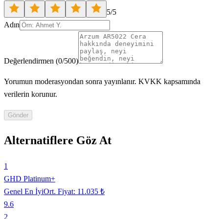
5
/5
Adın
Değerlendirmen
(
0
/500)
Yorumun moderasyondan sonra yayınlanır. KVKK kapsamında
verilerin korunur.
Gönder
Alternatiflere Göz At
1
GHD Platinum+
Genel En İyi
Ort. Fiyat:
11.035 ₺
9.6
2