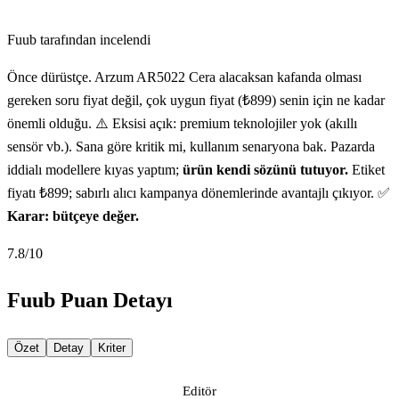
Fuub tarafından incelendi
Önce dürüstçe. Arzum AR5022 Cera alacaksan kafanda olması
gereken soru fiyat değil, çok uygun fiyat (₺899) senin için ne kadar
önemli olduğu. ⚠️ Eksisi açık: premium teknolojiler yok (akıllı
sensör vb.). Sana göre kritik mi, kullanım senaryona bak. Pazarda
iddialı modellere kıyas yaptım;
ürün kendi sözünü tutuyor.
Etiket
fiyatı ₺899; sabırlı alıcı kampanya dönemlerinde avantajlı çıkıyor. ✅
Karar: bütçeye değer.
7.8
/10
Fuub Puan Detayı
Özet
Detay
Kriter
Editör