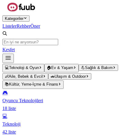
Ana içeriğe atla
Kategoriler
Listeler
Rehber
Öner
Keşfet
💻
Teknoloji & Oyun
🏠
Ev & Yaşam
💪
Sağlık & Bakım
👶
Aile, Bebek & Evcil
🚗
Ulaşım & Outdoor
📚
Kültür, Yeme-İçme & Finans
🎮
Oyuncu Teknolojileri
18
liste
💻
Teknoloji
42
liste