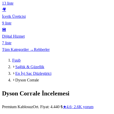
13
liste
🎥
İçerik Üreticisi
9
liste
💾
Dijital Hizmet
7
liste
Tüm Kategoriler →
Rehberler
Fuub
Sağlık & Güzellik
En İyi Saç Düzleştirici
Dyson Corrale
Dyson Corrale
İncelemesi
Premium Kablosuz
Ort. Fiyat:
4.440 ₺
★
4.6
·
2.6K
yorum