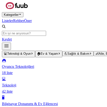
Ana içeriğe atla
Kategoriler
Listeler
Rehber
Öner
Keşfet
💻
Teknoloji & Oyun
🏠
Ev & Yaşam
💪
Sağlık & Bakım
👶
Aile,
🎮
Oyuncu Teknolojileri
18
liste
💻
Teknoloji
42
liste
🖥️
Bilgisayar Donanımı & Ev Eğlencesi