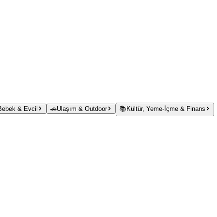
 Bebek & Evcil
🚗
Ulaşım & Outdoor
📚
Kültür, Yeme-İçme & Finans