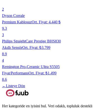
2
Dyson Corrale
Premium Kablosuz
Ort. Fiyat:
4.440 ₺
9.3
3
Philips StraightCare Prestige BHS830
Akıllı Sensör
Ort. Fiyat:
₺3.799
8.9
4
Remington Pro-Ceramic Ultra S5505
Fiyat/Performans
Ort. Fiyat:
₺1.499
8.6
←
Listeye Dön
Her kategoride en iyisini bul. Veri odaklı, topluluk destekli