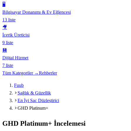
🖥️
Bilgisayar Donanımı & Ev Eğlencesi
13
liste
🎥
İçerik Üreticisi
9
liste
💾
Dijital Hizmet
7
liste
Tüm Kategoriler →
Rehberler
Fuub
Sağlık & Güzellik
En İyi Saç Düzleştirici
GHD Platinum+
GHD Platinum+
İncelemesi