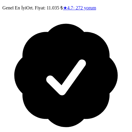
Genel En İyi
Ort. Fiyat:
11.035 ₺
★
4.7
·
272
yorum