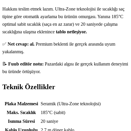
Hakkını teslim etmek lazım. Ultra-Zone teknolojisi ile sıcaklığı saç
tipine göre otomatik ayarlama bu ürünün omurgası. Yanına 185°C
optimal sabit sıcaklık (saça en az zarar) ve 20 saniyede çalışma
sıcaklığına ulaşma eklenince
tablo netleşiyor.
✅
Net cevap: al.
Premium beklenti ile gerçek arasında uyum
yakalanmış.
📝
Fuub editör notu:
Pazardaki algısı ile gerçek kullanım deneyimi
bu üründe örtüşüyor.
Teknik Özellikler
Teknik özellikler
Plaka Malzemesi
Seramik (Ultra-Zone teknolojisi)
Maks. Sıcaklık
185°C (sabit)
Isınma Süresi
20 saniye
Kablo Uzunluğu
2.7 m döner kablo