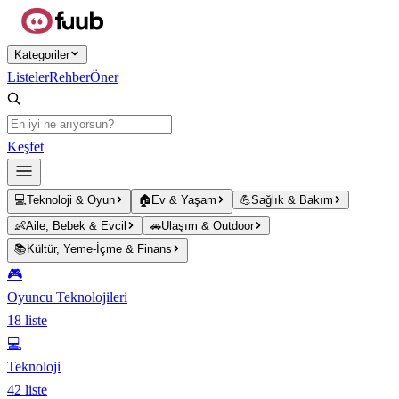
Ana içeriğe atla
Kategoriler
Listeler
Rehber
Öner
Keşfet
💻
Teknoloji & Oyun
🏠
Ev & Yaşam
💪
Sağlık & Bakım
👶
Aile, Bebek & Evcil
🚗
Ulaşım & Outdoor
📚
Kültür, Yeme-İçme & Finans
🎮
Oyuncu Teknolojileri
18
liste
💻
Teknoloji
42
liste