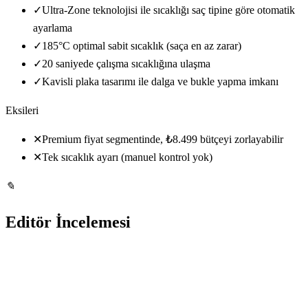
✓
Ultra-Zone teknolojisi ile sıcaklığı saç tipine göre otomatik
ayarlama
✓
185°C optimal sabit sıcaklık (saça en az zarar)
✓
20 saniyede çalışma sıcaklığına ulaşma
✓
Kavisli plaka tasarımı ile dalga ve bukle yapma imkanı
Eksileri
✕
Premium fiyat segmentinde, ₺8.499 bütçeyi zorlayabilir
✕
Tek sıcaklık ayarı (manuel kontrol yok)
✎
Editör İncelemesi