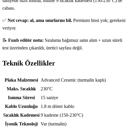
saniyede hızlı ısınma, üstüne 9 sıcaklık kademesi (150-230°C) de
cabası.
✅
Net cevap: al, ama sınırlarını bil.
Premium hissi yok; gerekeni
veriyor.
📝
Fuub editör notu:
Sıralama bağımsız satın alım + uzun süreli
test üzerinden çıkarıldı, üretici sayfası değil.
Teknik Özellikler
Teknik özellikler
Plaka Malzemesi
Advanced Ceramic (turmalin kaplı)
Maks. Sıcaklık
230°C
Isınma Süresi
15 saniye
Kablo Uzunluğu
1.8 m döner kablo
Sıcaklık Kademesi
9 kademe (150-230°C)
İyonik Teknoloji
Var (turmalin)