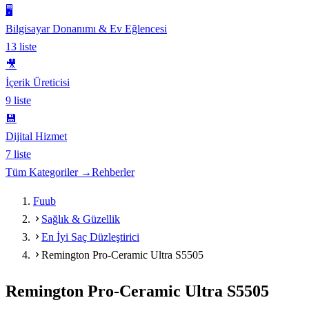
🖥️
Bilgisayar Donanımı & Ev Eğlencesi
13
liste
🎥
İçerik Üreticisi
9
liste
💾
Dijital Hizmet
7
liste
Tüm Kategoriler →
Rehberler
Fuub
Sağlık & Güzellik
En İyi Saç Düzleştirici
Remington Pro-Ceramic Ultra S5505
Remington Pro-Ceramic Ultra S5505