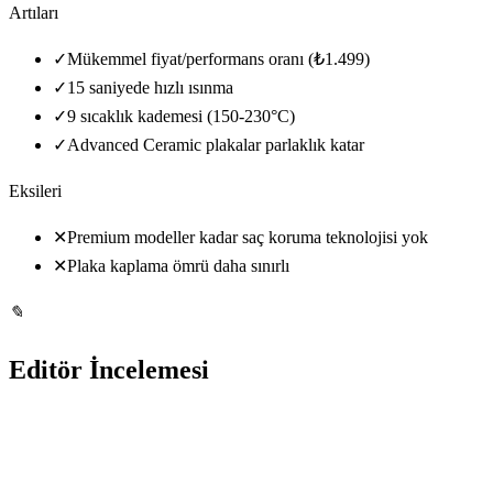
Artıları
✓
Mükemmel fiyat/performans oranı (₺1.499)
✓
15 saniyede hızlı ısınma
✓
9 sıcaklık kademesi (150-230°C)
✓
Advanced Ceramic plakalar parlaklık katar
Eksileri
✕
Premium modeller kadar saç koruma teknolojisi yok
✕
Plaka kaplama ömrü daha sınırlı
✎
Editör İncelemesi