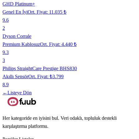
GHD Platinum+
Genel En İyi
Ort. Fiyat:
11.035 ₺
9.6
2
Dyson Corrale
Premium Kablosuz
Ort. Fiyat:
4.440 ₺
9.3
3
Philips StraightCare Prestige BHS830
Akıllı Sensör
Ort. Fiyat:
₺3.799
8.9
←
Listeye Dön
Her kategoride en iyisini bul. Veri odaklı, topluluk destekli
karşılaştırma platformu.