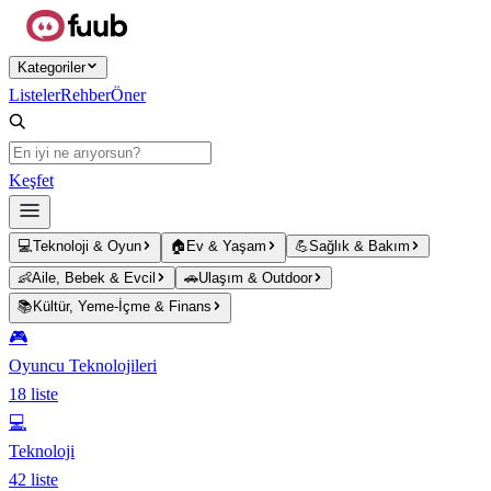
Ana içeriğe atla
Kategoriler
Listeler
Rehber
Öner
Keşfet
💻
Teknoloji & Oyun
🏠
Ev & Yaşam
💪
Sağlık & Bakım
👶
Aile, Bebek & Evcil
🚗
Ulaşım & Outdoor
📚
Kültür, Yeme-İçme & Finans
🎮
Oyuncu Teknolojileri
18
liste
💻
Teknoloji
42
liste