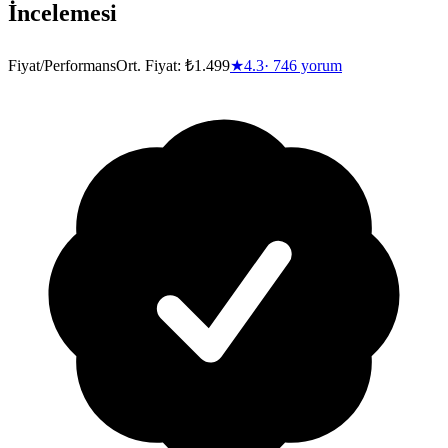
İncelemesi
Fiyat/Performans
Ort. Fiyat:
₺1.499
★
4.3
·
746
yorum